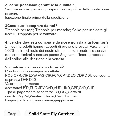
2. come possiamo garantire la qualità?
Sempre un campione di pre-produzione prima della produzione 
in serie;
Ispezione finale prima della spedizione.
3Cosa puoi comprare da noi?
Trappola per topi; Trappola per mosche; Spike per uccidere gli 
uccelli; Trappola per le zanzare
4. perché dovresti comprare da noi e non da altri fornitori?
1I nostri prodotti hanno rapporti di prova e brevetti. Facciamo il 
100% delle richieste dei nostri clienti. I nostri prodotti e servizi 
non sono limitati a nessun paese.Seguiamo l'intero processo 
dall'ordine alla ricezione alla vendita.
5. quali servizi possiamo fornire?
Condizioni di consegna accettate: 
FOB,CFR,CIF,EXW,FAS,CIP,FCA,CPT,DEQ,DDP,DDU,consegna 
espressa,DAF,DES;
Valore di pagamento 
accettato:USD,EUR,JPY,CAD,AUD,HKD,GBP,CNY,CHF;
Tipo di pagamento accettato: T/T,L/C,,Carta di 
credito,PayPal,Western Union,Cash,Escrow;
Lingua parlata:inglese,cinese,giapponese
Tag:
Solid State Fly Catcher