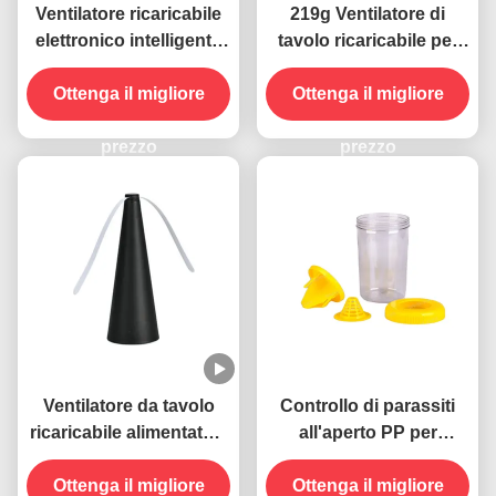
Ventilatore ricaricabile
219g Ventilatore di
elettronico intelligente
tavolo ricaricabile per
per lo stato solido e
indoor Mosquito
repellente da mosca
Ottenga il migliore
Repellent Fly Catcher
Ottenga il migliore
Design portatile
prezzo
prezzo
Ventilatore da tavolo
Controllo di parassiti
ricaricabile alimentato a
all'aperto PP per
batteria ABS sostenibile
giardini di frutta,
Ottenga il migliore
per spazi esterni
trappole per mosche,
Ottenga il migliore