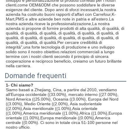
sviluppo e personalizzazione di prodotti correlati per i nostri 
clienti,come OEM&ODM che possono soddisfare le diverse 
esigenze del cliente. Dopo anni di sforzi incessanti,la nostra 
azienda ha costruito buoni rapporti d'affari con Carrefour,K-
Mart,PMS e altre aziende ben note in patria e all'estero.La 
nostra azienda riceve la professionalizzazione,La nostra 
azienda si propone di fornire prodotti di alta qualità, di qualità, di 
qualità, di qualità, di qualità, di qualità, di qualità, di qualità, di 
qualità, di qualità, di qualità, di qualità, di qualità, di qualità, di 
qualità, di qualità, di qualità.Per cercare credibilità di 
integrità",una forte tecnologia di produzione e uno sviluppo 
solido sono il nostro obiettivo.relazioni commerciali a lungo 
termine con i nostri clienti secondo il principio di sincera 
cooperazione e reciproco beneficio, creiamo un futuro brillante 
nella carriera.
Domande frequenti
1- Chi siamo?
Siamo basati a Zhejiang, Cina, a partire dal 2010, vendiamo 
all'Europa occidentale ((33.00%), mercato interno ((27.00%), 
Nord America ((25.00%), Oceania ((3.00%), Europa del Nord 
((3.00%), Medio Oriente ((2.00%), Asia sudorientale 
((2.00%),Asia meridionale ((1.00%),Asia orientale 
((1.00%),America meridionale ((1.00%),Africa ((1.00%),Europa 
orientale ((1.00%),Europa meridionale ((0.00%),America 
centrale ((0.00%). Ci sono in totale circa 51-100 persone nel 
nostro ufficio.