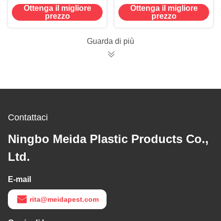
domestico riutilizzabili
Ottenga il migliore
Ottenga il migliore
Colla Trappo
prezzo
prezzo
Assassino di insetti
26g 24,5*13cm
Guarda di più
Contattaci
Ningbo Meida Plastic Products Co.,
Ltd.
E-mail
rita@meidapest.com