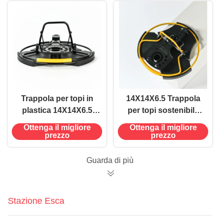
trappola di scatto
metallici
Trappola per topi in
14X14X6.5 Trappola
plastica 14X14X6.5
per topi sostenibile
Metallo per captare
per una gestione
Ottenga il migliore
Ottenga il migliore
topi per una
efficace e rispettosa
prezzo
prezzo
soluzione efficace di
dell'ambiente dei
controllo dei parassiti
parassiti
Guarda di più
Stazione Esca