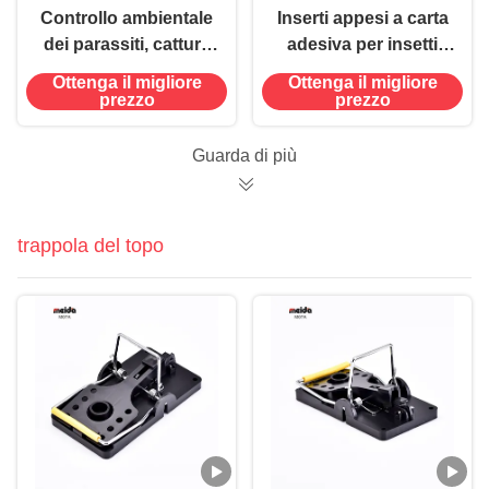
Controllo ambientale
Inserti appesi a carta
dei parassiti, cattura
adesiva per insetti
degli insetti, trappola
Trappola volante per
Ottenga il migliore
Ottenga il migliore
appiccicosa con carta
all'aperto ≤ 0,5 kg
prezzo
prezzo
adesiva solida
OEM accettato
Guarda di più
trappola del topo