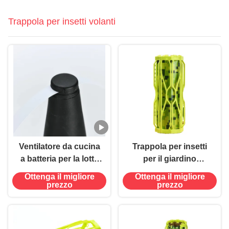
Trappola per insetti volanti
Ventilatore da cucina
Trappola per insetti
a batteria per la lotta
per il giardino
contro gli insetti
sostenibile
Ottenga il migliore
Ottenga il migliore
volanti
prezzo
prezzo