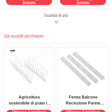
topi, trappola per topi
topo topo stazione di
prezzo
prezzo
e esca con spazio per
esca con chiave
la trappola a molla e
Guarda di più
l'esca 262g
Gli uccelli picchiano
Agricoltura
Ferma Balcone
sostenibile di prato in
Recinzione Parete
acciaio inossidabile
Patio PP Tutto di
Ottenga il migliore
Ottenga il migliore