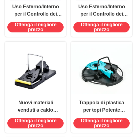
Uso Esterno/Interno
Uso Esterno/Interno
per il Controllo dei
per il Controllo dei
Roditori con Materiali
Roditori con Materiali
Ottenga il migliore
Ottenga il migliore
Nuovi, Robusta
Nuovi, Robusta
prezzo
prezzo
Trappola a Scatto per
Trappola a Scatto per
Topi e Ratti
Topi e Ratti
Nuovi materiali
Trappola di plastica
venduti a caldo
per topi Potente
Controllo dei roditori
catapulta a molla Alta
Ottenga il migliore
Ottenga il migliore
Topi di alta sensibilità
sensibilità Controllo
prezzo
prezzo
uccidono i topi
dei parassiti topi