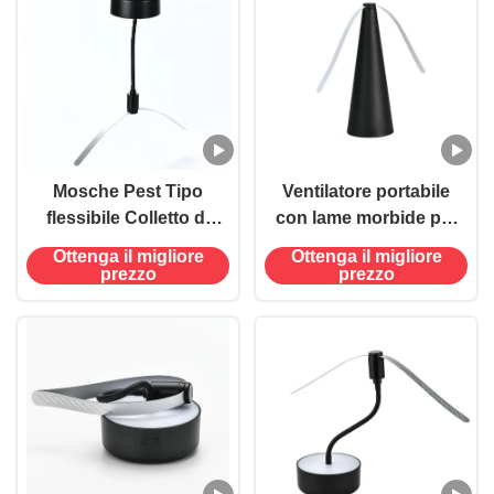
Mosche Pest Tipo
Ventilatore portabile
flessibile Colletto di
con lame morbide per
gallina USB Azionato
allontanare le mosche
Ottenga il migliore
Ottenga il migliore
Trappole per mosche
prezzo
prezzo
appese Ventilatore
repellente per insetti