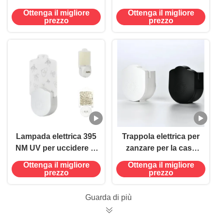
parete 395 NM UV
per parete con presa
Ottenga il migliore
Ottenga il migliore
Lampada anti zanzara
di corrente UV
prezzo
prezzo
Controllo sostenibile
Lampada anti zanzara
ed efficace degli
Stato solido
insetti
Altamente efficace
Lampada elettrica 395
Trappola elettrica per
NM UV per uccidere le
zanzare per la casa
zanzare per uccidere
Lampada anti-insetto
Ottenga il migliore
Ottenga il migliore
gli insetti volanti
Area applicabile 20-50
prezzo
prezzo
metri quadrati
Guarda di più