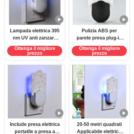
Lampada elettrica 395
Pulizia ABS per
nm UV anti zanzara
parete presa plug-in
uccidente insetti
elettrica 395 NM UV
Ottenga il migliore
Ottenga il migliore
volanti
Lampada anti zanzara
prezzo
prezzo
Insect killer trappola
volante
Include presa elettrica
20-50 metri quadrati
portatile a presa a
Applicabile elettrico