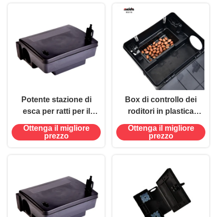
Potente stazione di
Box di controllo dei
esca per ratti per il
roditori in plastica
controllo dei parassiti
eco-friendly per la
Ottenga il migliore
Ottenga il migliore
stazione di esche per
prezzo
prezzo
topi in Black Power
Source-free