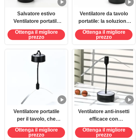
Salvatore estivo
Ventilatore da tavolo
Ventilatore portatile
portatile: la soluzione
da tavolo con lame
definitiva per
Ottenga il migliore
Ottenga il migliore
morbide
respingere le mosche
prezzo
prezzo
in ambienti interni ed
esterni
Ventilatore portatile
Ventilatore anti-insetti
per il tavolo, che
efficace con
allontana le mosche
alimentazione USB e
Ottenga il migliore
Ottenga il migliore
in qualsiasi momento
collo flessibile 480 ore
prezzo
prezzo