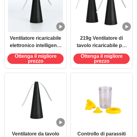
Ventilatore ricaricabile
219g Ventilatore di
elettronico intelligente
tavolo ricaricabile per
per lo stato solido e
indoor Mosquito
Ottenga il migliore
Ottenga il migliore
repellente da mosca
Repellent Fly Catcher
prezzo
prezzo
Design portatile
Ventilatore da tavolo
Controllo di parassiti