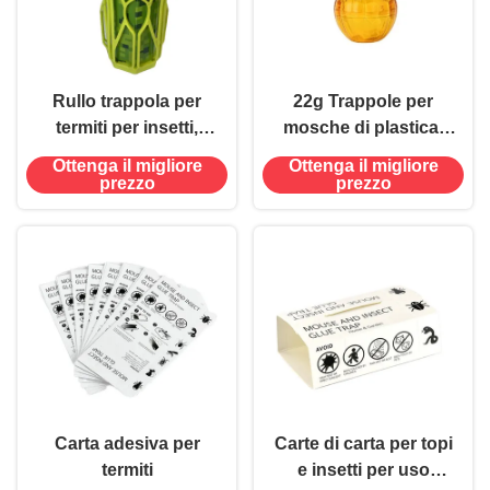
Rullo trappola per
22g Trappole per
termiti per insetti,
mosche di plastica,
colla appiccicosa,
catturatore di colla
Ottenga il migliore
Ottenga il migliore
colla verde, albero da
adesiva, sicuro e non
prezzo
prezzo
prato agricolo in PP
tossico per la lotta
contro i parassiti
all'interno
Carta adesiva per
Carte di carta per topi
termiti
e insetti per uso