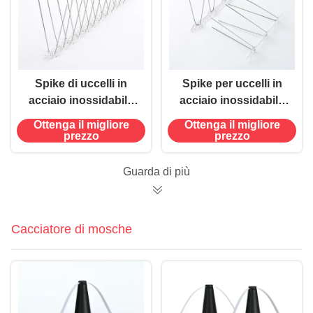
Spike di uccelli in
Spike per uccelli in
acciaio inossidabile
acciaio inossidabile
Soluzione sostenibile
per ripellente per
Ottenga il migliore
Ottenga il migliore
per il tetto di un prato
uccelli all' aperto sul
prezzo
prezzo
di fattoria Tempo
tetto di una recinzione
utilizzato 480 ore
Guarda di più
Cacciatore di mosche