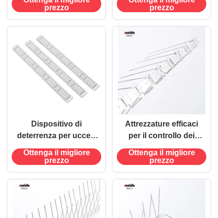
Pigeon Pigeon Spikes
plastica anti uccelli
prezzo
prezzo
piccioni Spike
Nessuna potenza
necessaria
Dispositivo di
Attrezzature efficaci
deterrenza per uccelli
per il controllo dei
da giardino all'aperto
parassiti Balcone
Ottenga il migliore
Ottenga il migliore
con spine anti-pigeon
Fattoria Piantagione
prezzo
prezzo
Pest Type Birds
Acciaio inossidabile
Pigeon Spikes