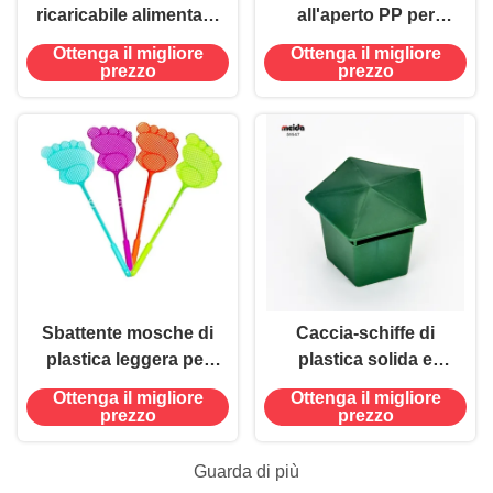
ricaricabile alimentato
all'aperto PP per
a batteria ABS
giardini di frutta,
Ottenga il migliore
Ottenga il migliore
sostenibile per spazi
trappole per mosche,
prezzo
prezzo
esterni
catturatore di insetti,
hang easy, vassoio
aperto per mosche
Sbattente mosche di
Caccia-schiffe di
plastica leggera per
plastica solida e
un facile controllo dei
resistente per il
Ottenga il migliore
Ottenga il migliore
parassiti Dimensione
giardino
prezzo
prezzo
aperta 72,2x8,1 cm
Capacità 5
Guarda di più