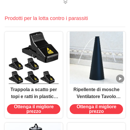
Prodotti per la lotta contro i parassiti
Trappola a scatto per
Ripellente di mosche
topi e ratti in plastica
Ventilatore Tavolo
resistente
portatile Tenere le
Ottenga il migliore
Ottenga il migliore
mosche lontano con
prezzo
prezzo
lame morbide
Materiale ABS PET