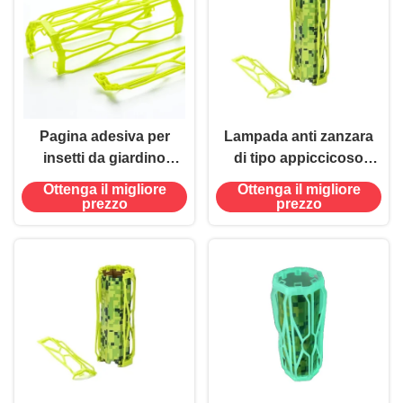
Pagina adesiva per
Lampada anti zanzara
insetti da giardino
di tipo appiccicoso
repellente di zanzare
per ≤ 0,5 kg Trappola
Ottenga il migliore
Ottenga il migliore
sostenibile e duraturo
volante appiccicosa
prezzo
prezzo
per insetti Trappola di
carta adesiva