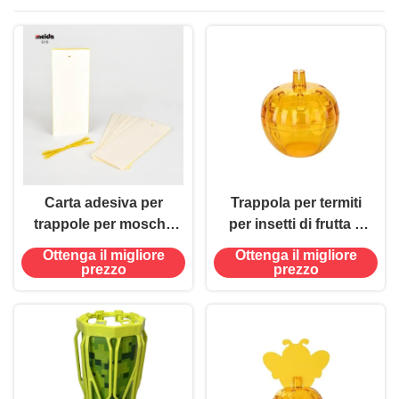
mosche
Carta adesiva per
Trappola per termiti
trappole per mosche
per insetti di frutta e
per interni e esterni
mosche di plastica
Ottenga il migliore
Ottenga il migliore
per un controllo
adesiva efficace 480
prezzo
prezzo
efficace e sicuro dei
ore di utilizzo Nessun
parassiti
profumo