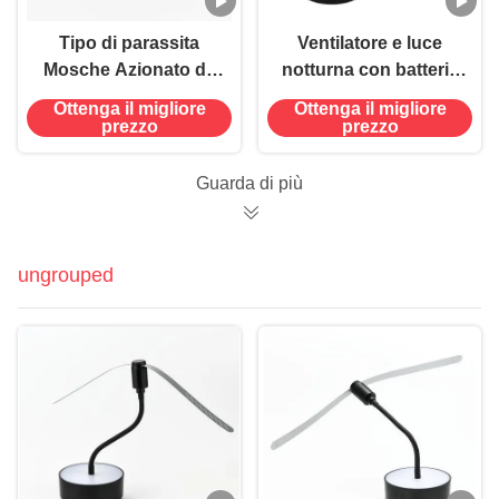
Tipo di parassita
Ventilatore e luce
Mosche Azionato da
notturna con batteria
USB Collo pieghevole
al litio 2 in 1
Ottenga il migliore
Ottenga il migliore
appeso Insetti
prezzo
prezzo
repellente Ventilatore
per tavoli
Guarda di più
ungrouped