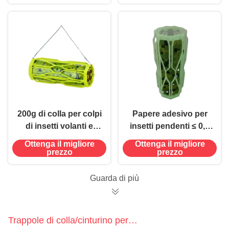
e in qualsiasi luogo,
di utilizzo
con lame morbide e
senza profumo
200g di colla per colpi
Papere adesivo per
di insetti volanti e
insetti pendenti ≤ 0,5
termiti
kg per il controllo
Ottenga il migliore
Ottenga il migliore
degli insetti nocivi del
prezzo
prezzo
giardino contro le
mosche
Guarda di più
Trappole di colla/cinturino per