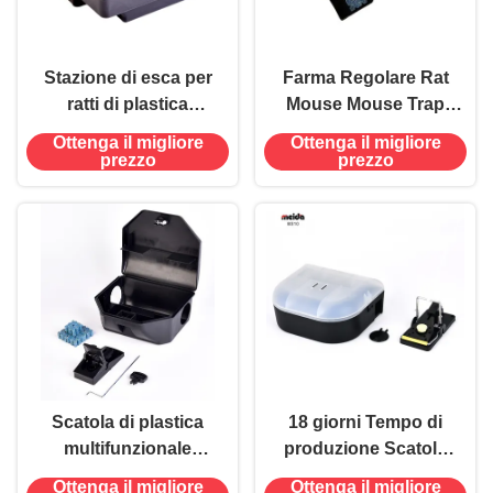
Stazione di esca per
Farma Regolare Rat
ratti di plastica
Mouse Mouse Trap
chiudibile per un
Box Hard Durable
Ottenga il migliore
Ottenga il migliore
efficace controllo dei
Black Plastic Bait
prezzo
prezzo
parassiti in casa,
Station Controllo dei
hotel e ufficio
parassiti
Scatola di plastica
18 giorni Tempo di
multifunzionale
produzione Scatola
chiudibile per topi e
nera chiudibile Topi
Ottenga il migliore
Ottenga il migliore