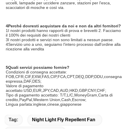
uccelli, lampade per uccidere zanzare, stazioni per l'esca, 
scacciatori di mosche e così via.
4Perché dovresti acquistare da noi e non da altri fornitori?
1I nostri prodotti hanno rapporti di prova e brevetti 2. Facciamo 
il 100% dei requisiti dei nostri clienti
3I nostri prodotti e servizi non sono limitati a nessun paese.
4Servizio uno a uno, seguiamo l'intero processo dall'ordine alla 
ricezione alla vendita
5Quali servizi possiamo fornire?
Condizioni di consegna accettate: 
FOB,CFR,CIF,EXW,FAS,CIP,FCA,CPT,DEQ,DDP,DDU,consegna 
espressa,DAF,DES;
Valore di pagamento 
accettato:USD,EUR,JPY,CAD,AUD,HKD,GBP,CNY,CHF;
Tipo di pagamento accettato: T/T,L/C,MoneyGram,Carta di 
credito,PayPal,Western Union,Cash,Escrow;
Lingua parlata:inglese,cinese,giapponese
Tag:
Night Light Fly Repellent Fan