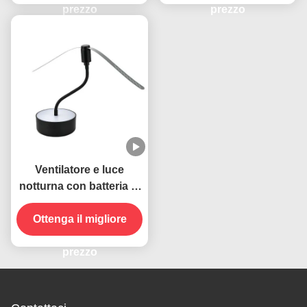
prezzo
per tavoli
prezzo
Ventilatore e luce
notturna con batteria al
litio 2 in 1
Ottenga il migliore
prezzo