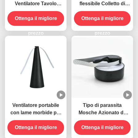
Ventilatore Tavolo
flessibile Colletto di
portatile Tenere le
gallina USB Azionato
mosche lontano con
Ottenga il migliore
Trappole per mosche
Ottenga il migliore
lame morbide Materiale
appese Ventilatore
ABS PET
prezzo
repellente per insetti
prezzo
Ventilatore portabile
Tipo di parassita
con lame morbide per
Mosche Azionato da
allontanare le mosche
USB Collo pieghevole
Ottenga il migliore
Ottenga il migliore
appeso Insetti
repellente Ventilatore