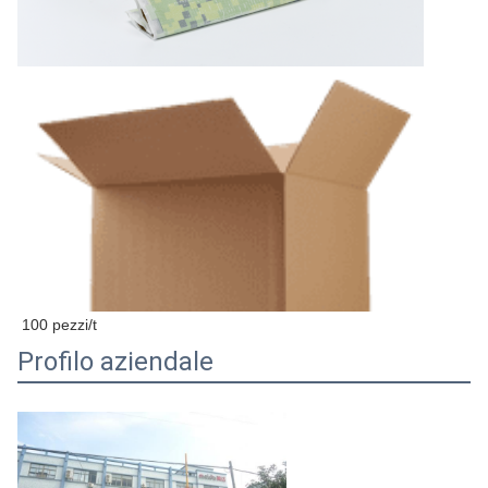
Luogo di origine
Cina
Zhejiang
Marchio
Meida
Numero di modello
G13
Imballaggio
Scatola a colori e cart
Imballaggio e consegna