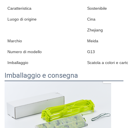
Uso
Agriturismo, casa e pe
Fonte di alimentazione
Nessuna
Specificità
> 60 pezzi
Caricabatterie
Non applicabile
Dimensione del foglio
12*12*30 cm
Stato
Fabbricazione
Peso netto
≤ 0,5 kg
Fragranze
Nessuno, posso farlo.
Acquirente commerciale
Negozi specializzati, 
Tipo di parassita
Insetti
Caratteristica
Sostenibile