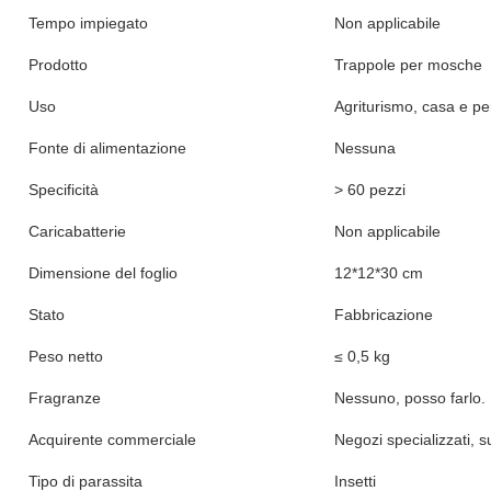
Specificità
Articolo
G13
Progettazione
Regolare
Area di applicazione
Il prato esterno della f
Tempo impiegato
Non applicabile
Prodotto
Trappole per mosche