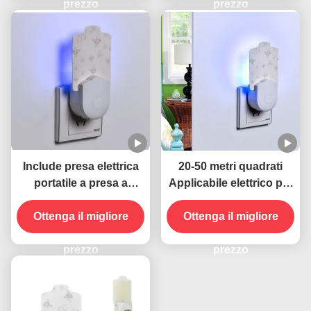
prezzo
prezzo
Include presa elettrica
20-50 metri quadrati
portatile a presa a
Applicabile elettrico per
parete 395 NM UV
parete con presa di
Lampada anti zanzara
Ottenga il migliore
corrente UV Lampada
Ottenga il migliore
Controllo sostenibile ed
anti zanzara Stato
efficace degli insetti
prezzo
solido Altamente
prezzo
efficace