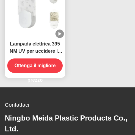
Lampada elettrica 395
NM UV per uccidere le
zanzare per uccidere gli
Ottenga il migliore
insetti volanti
prezzo
Contattaci
Ningbo Meida Plastic Products Co.,
Ltd.