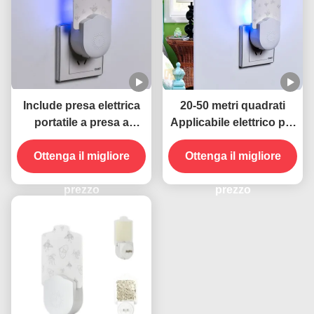
Include presa elettrica
20-50 metri quadrati
portatile a presa a
Applicabile elettrico per
parete 395 NM UV
parete con presa di
Lampada anti zanzara
Ottenga il migliore
corrente UV Lampada
Ottenga il migliore
Controllo sostenibile ed
anti zanzara Stato
efficace degli insetti
prezzo
solido Altamente
prezzo
efficace