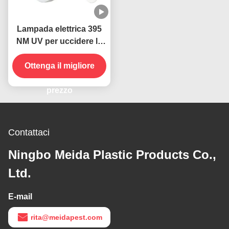
Lampada elettrica 395
NM UV per uccidere le
zanzare per uccidere gli
Ottenga il migliore
insetti volanti
prezzo
Contattaci
Ningbo Meida Plastic Products Co.,
Ltd.
E-mail
rita@meidapest.com