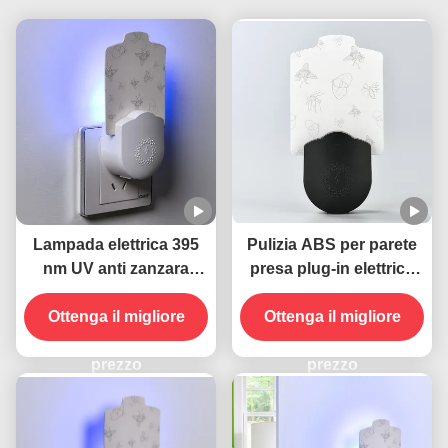
Lampada elettrica 395
Pulizia ABS per parete
nm UV anti zanzara
presa plug-in elettrica
uccidente insetti volanti
395 NM UV Lampada
Ottenga il migliore
anti zanzara Insect killer
Ottenga il migliore
trappola volante
prezzo
prezzo