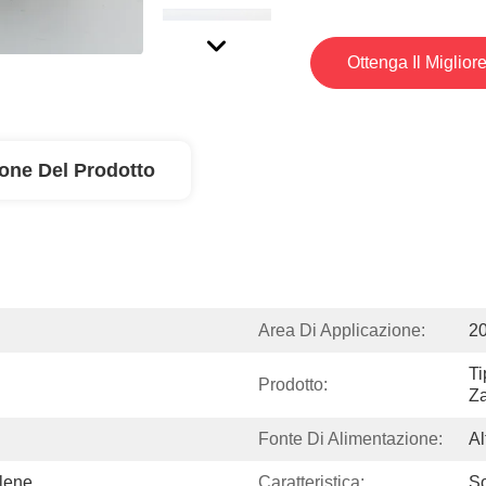
Ottenga Il Miglior
ione Del Prodotto
Area Di Applicazione:
2
Ti
Prodotto:
Za
Fonte Di Alimentazione:
Al
alene
Caratteristica:
So