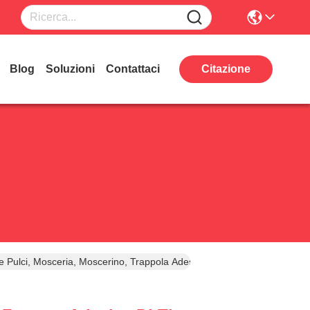
Blog
Soluzioni
Contattaci
Citazione
ulci, Mosceria, Moscerino, Trappola Adesiva Interna Con Parti Elett