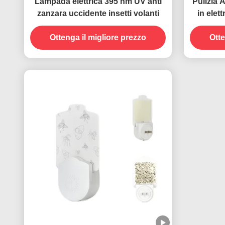
Lampada elettrica 395 nm UV anti
Pulizia 
zanzara uccidente insetti volanti
in ele
anti zan
Ottenga il migliore prezzo
Otte