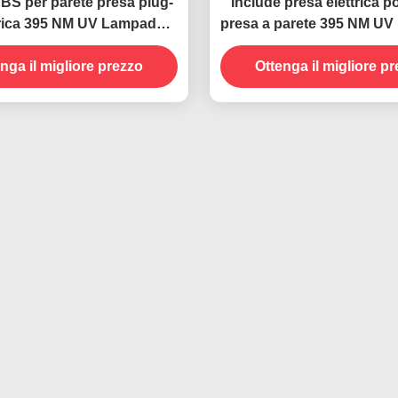
ABS per parete presa plug-
Include presa elettrica po
ttrica 395 NM UV Lampada
presa a parete 395 NM U
zara Insect killer trappola
anti zanzara Controllo so
nga il migliore prezzo
volante
Ottenga il migliore p
ed efficace degli ins