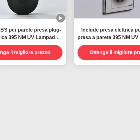
ABS per parete presa plug-
Include presa elettrica po
ttrica 395 NM UV Lampada
presa a parete 395 NM U
zara Insect killer trappola
anti zanzara Controllo so
nga il migliore prezzo
volante
Ottenga il migliore p
ed efficace degli ins