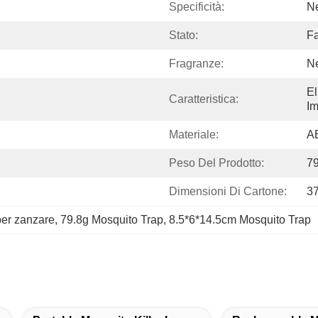
Specificità:
N
Stato:
Fa
Fragranze:
N
El
Caratteristica:
I
Materiale:
A
Peso Del Prodotto:
79
Dimensioni Di Cartone:
3
per zanzare
, 
79.8g Mosquito Trap
, 
8.5*6*14.5cm Mosquito Trap