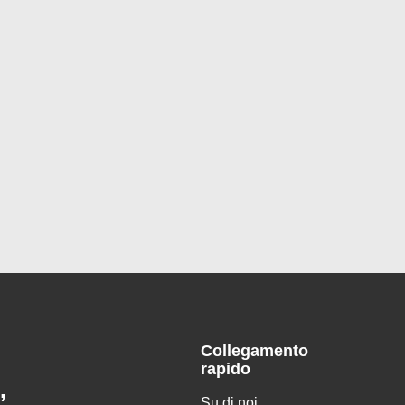
Collegamento
rapido
,
Su di noi