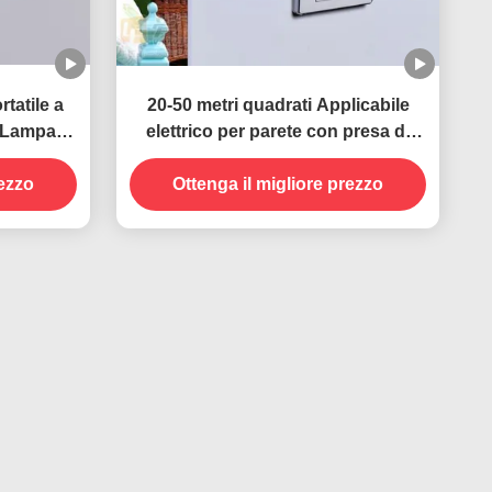
rtatile a
20-50 metri quadrati Applicabile
V Lampada
elettrico per parete con presa di
stenibile
corrente UV Lampada anti zanzara
rezzo
etti
Stato solido Altamente efficace
Ottenga il migliore prezzo