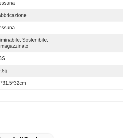
essuna
bbricazione
essuna
iminabile, Sostenibile, 
mmagazzinato
BS
.8g
7*31,5*32cm