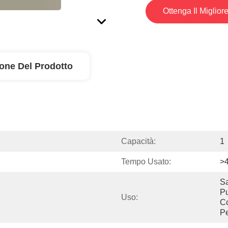
Ottenga Il Miglior
ione Del Prodotto
Capacità:
1
Tempo Usato:
>
Sa
Pu
Uso:
Co
Pe