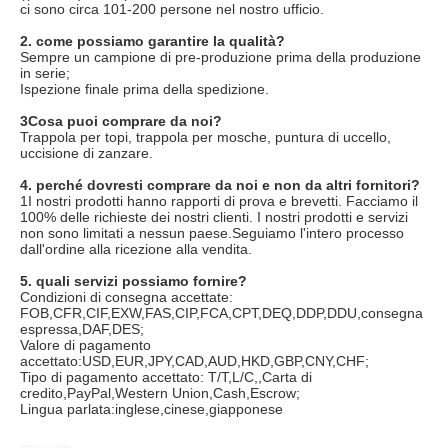
ci sono circa 101-200 persone nel nostro ufficio.
2. come possiamo garantire la qualità?
Sempre un campione di pre-produzione prima della produzione 
in serie;
Ispezione finale prima della spedizione.
3Cosa puoi comprare da noi?
Trappola per topi, trappola per mosche, puntura di uccello, 
uccisione di zanzare.
4. perché dovresti comprare da noi e non da altri fornitori?
1I nostri prodotti hanno rapporti di prova e brevetti. Facciamo il 
100% delle richieste dei nostri clienti. I nostri prodotti e servizi 
non sono limitati a nessun paese.Seguiamo l'intero processo 
dall'ordine alla ricezione alla vendita.
5. quali servizi possiamo fornire?
Condizioni di consegna accettate: 
FOB,CFR,CIF,EXW,FAS,CIP,FCA,CPT,DEQ,DDP,DDU,consegna 
espressa,DAF,DES;
Valore di pagamento 
accettato:USD,EUR,JPY,CAD,AUD,HKD,GBP,CNY,CHF;
Tipo di pagamento accettato: T/T,L/C,,Carta di 
credito,PayPal,Western Union,Cash,Escrow;
Lingua parlata:inglese,cinese,giapponese