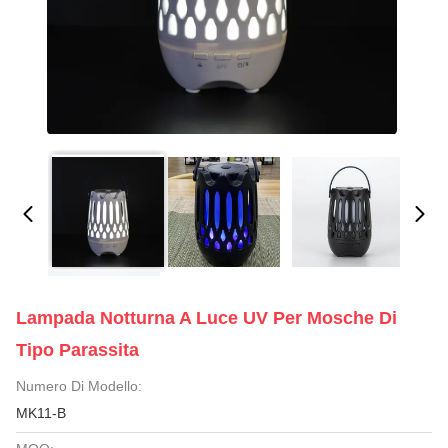
Lampada Notturna A Luce UV Per Mosche Di
Tipo Parassita
Numero Di Modello:
MK11-B