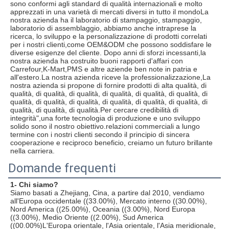
sono conformi agli standard di qualità internazionali e molto 
apprezzati in una varietà di mercati diversi in tutto il mondoLa 
nostra azienda ha il laboratorio di stampaggio, stampaggio, 
laboratorio di assemblaggio, abbiamo anche intraprese la 
ricerca, lo sviluppo e la personalizzazione di prodotti correlati 
per i nostri clienti,come OEM&ODM che possono soddisfare le 
diverse esigenze del cliente. Dopo anni di sforzi incessanti,la 
nostra azienda ha costruito buoni rapporti d'affari con 
Carrefour,K-Mart,PMS e altre aziende ben note in patria e 
all'estero.La nostra azienda riceve la professionalizzazione,La 
nostra azienda si propone di fornire prodotti di alta qualità, di 
qualità, di qualità, di qualità, di qualità, di qualità, di qualità, di 
qualità, di qualità, di qualità, di qualità, di qualità, di qualità, di 
qualità, di qualità, di qualità.Per cercare credibilità di 
integrità",una forte tecnologia di produzione e uno sviluppo 
solido sono il nostro obiettivo.relazioni commerciali a lungo 
termine con i nostri clienti secondo il principio di sincera 
cooperazione e reciproco beneficio, creiamo un futuro brillante 
nella carriera.
Domande frequenti
1- Chi siamo?
Siamo basati a Zhejiang, Cina, a partire dal 2010, vendiamo 
all'Europa occidentale ((33.00%), Mercato interno ((30.00%), 
Nord America ((25.00%), Oceania ((3.00%), Nord Europa 
((3.00%), Medio Oriente ((2.00%), Sud America 
((00.00%)L'Europa orientale, l'Asia orientale, l'Asia meridionale, 