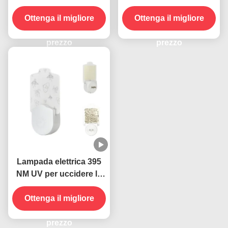
parete 395 NM UV
parete con presa di
Lampada anti zanzara
Ottenga il migliore
corrente UV Lampada
Ottenga il migliore
Controllo sostenibile ed
anti zanzara Stato
efficace degli insetti
prezzo
solido Altamente
prezzo
efficace
Lampada elettrica 395
NM UV per uccidere le
zanzare per uccidere gli
Ottenga il migliore
insetti volanti
prezzo