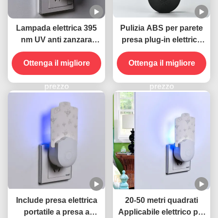
Lampada elettrica 395
Pulizia ABS per parete
nm UV anti zanzara
presa plug-in elettrica
uccidente insetti volanti
395 NM UV Lampada
Ottenga il migliore
anti zanzara Insect killer
Ottenga il migliore
trappola volante
prezzo
prezzo
Include presa elettrica
20-50 metri quadrati
portatile a presa a
Applicabile elettrico per