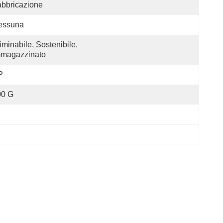
bbricazione
essuna
iminabile, Sostenibile, 
mmagazzinato
P
00 G