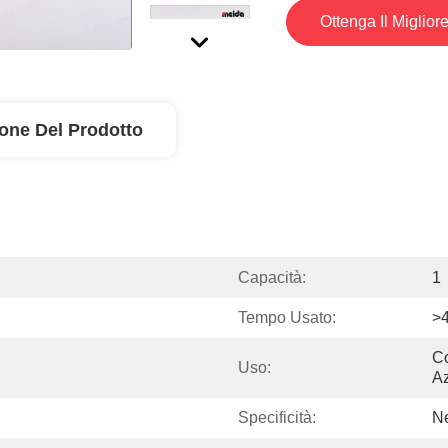
Ottenga Il Miglior
ione Del Prodotto
Capacità:
1
Tempo Usato:
>
Co
Uso:
Az
Specificità:
N