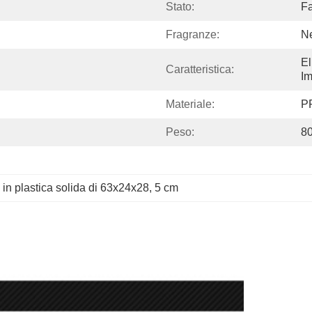
Stato:
Fa
Fragranze:
N
El
Caratteristica:
I
Materiale:
P
Peso:
8
i in plastica solida di 63x24x28
, 
5 cm