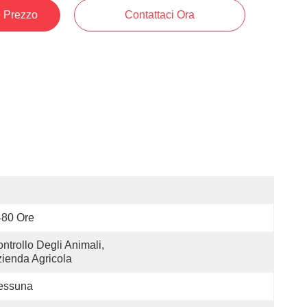
e Prezzo
Contattaci Ora
480 Ore
ntrollo Degli Animali, 
ienda Agricola
essuna