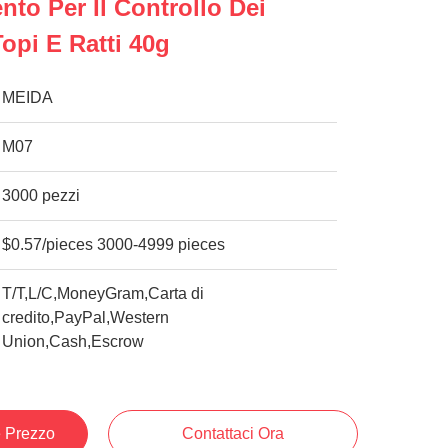
to Per Il Controllo Dei
Topi E Ratti 40g
MEIDA
M07
3000 pezzi
$0.57/pieces 3000-4999 pieces
T/T,L/C,MoneyGram,Carta di
credito,PayPal,Western
Union,Cash,Escrow
e Prezzo
Contattaci Ora