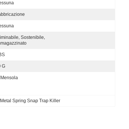
essuna
bbricazione
essuna
iminabile, Sostenibile, 
mmagazzinato
BS
0 G
 Mensola
Metal Spring Snap Trap Killer