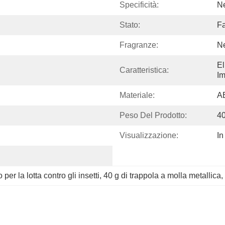
Specificità:
N
Stato:
Fa
Fragranze:
N
El
Caratteristica:
I
Materiale:
A
Peso Del Prodotto:
4
Visualizzazione:
In
per la lotta contro gli insetti
, 
40 g di trappola a molla metallica
, 