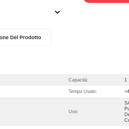
ione Del Prodotto
Capacità:
1
Tempo Usato:
>
SA
Pu
Uso:
De
Co