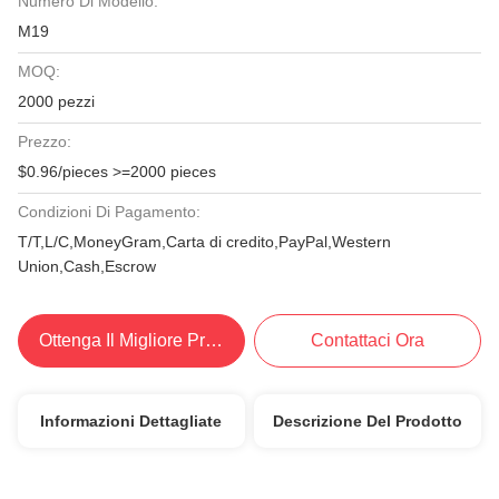
Numero Di Modello:
M19
MOQ:
2000 pezzi
Prezzo:
$0.96/pieces >=2000 pieces
Condizioni Di Pagamento:
T/T,L/C,MoneyGram,Carta di credito,PayPal,Western
Union,Cash,Escrow
Ottenga Il Migliore Prezzo
Contattaci Ora
Informazioni Dettagliate
Descrizione Del Prodotto