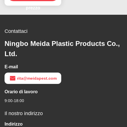
repellente Ventilatore
per tavoli
prezzo
Contattaci
Ningbo Meida Plastic Products Co.,
Ltd.
E-mail
rita@meidapest.com
Orario di lavoro
9:00-18:00
Il nostro indirizzo
Indirizzo