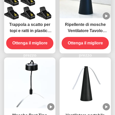
Trappola a scatto per
Ripellente di mosche
topi e ratti in plastica
Ventilatore Tavolo
resistente
portatile Tenere le
Ottenga il migliore
mosche lontano con
Ottenga il migliore
lame morbide Materiale
prezzo
ABS PET
prezzo