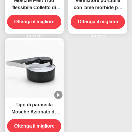
Mosche Pest Tipo
Ventilatore portabile
flessibile Colletto di
con lame morbide per
gallina USB Azionato
allontanare le mosche
Trappole per mosche
Ottenga il migliore
Ottenga il migliore
appese Ventilatore
repellente per insetti
prezzo
prezzo
Tipo di parassita
Mosche Azionato da
USB Collo pieghevole
Ottenga il migliore
appeso Insetti