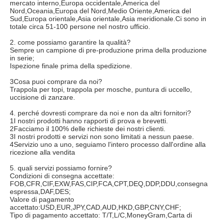
mercato interno,Europa occidentale,America del 
Nord,Oceania,Europa del Nord,Medio Oriente,America del 
Sud,Europa orientale,Asia orientale,Asia meridionale.Ci sono in 
totale circa 51-100 persone nel nostro ufficio.
2. come possiamo garantire la qualità?
Sempre un campione di pre-produzione prima della produzione 
in serie;
Ispezione finale prima della spedizione.
3Cosa puoi comprare da noi?
Trappola per topi, trappola per mosche, puntura di uccello, 
uccisione di zanzare.
4. perché dovresti comprare da noi e non da altri fornitori?
1I nostri prodotti hanno rapporti di prova e brevetti.
2Facciamo il 100% delle richieste dei nostri clienti.
3I nostri prodotti e servizi non sono limitati a nessun paese.
4Servizio uno a uno, seguiamo l'intero processo dall'ordine alla 
ricezione alla vendita
5. quali servizi possiamo fornire?
Condizioni di consegna accettate: 
FOB,CFR,CIF,EXW,FAS,CIP,FCA,CPT,DEQ,DDP,DDU,consegna 
espressa,DAF,DES;
Valore di pagamento 
accettato:USD,EUR,JPY,CAD,AUD,HKD,GBP,CNY,CHF;
Tipo di pagamento accettato: T/T,L/C,MoneyGram,Carta di 