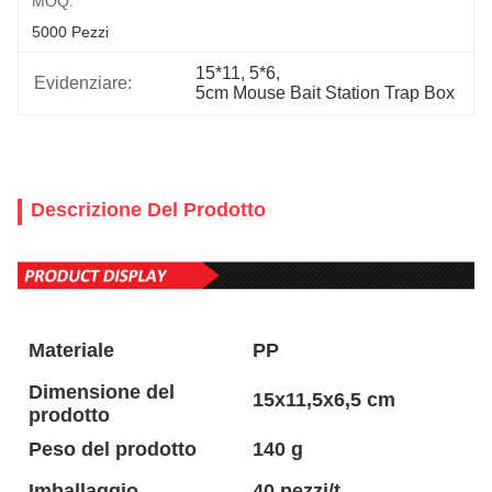
MOQ:
5000 Pezzi
15*11
, 
5*6
, 
Evidenziare:
5cm Mouse Bait Station Trap Box
Descrizione Del Prodotto
Materiale
PP
Dimensione del
15x11,5x6,5 cm
prodotto
Peso del prodotto
140 g
Imballaggio
40 pezzi/t