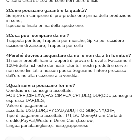
Ci sono circa 51-100 persone nel nostro ufficio.
2Come possiamo garantire la qualità?
Sempre un campione di pre-produzione prima della produzione 
in serie;
Ispezione finale prima della spedizione.
3Cosa puoi comprare da noi?
Trappola per topi, Trappola per mosche, Spike per uccidere 
uccisioni di zanzare, Trappola per colla
4Perché dovresti acquistare da noi e non da altri fornitori?
1I nostri prodotti hanno rapporti di prova e brevetti. Facciamo il 
100% delle richieste dei nostri clienti. I nostri prodotti e servizi 
non sono limitati a nessun paese.Seguiamo l'intero processo 
dall'ordine alla ricezione alla vendita.
5Quali servizi possiamo fornire?
Condizioni di consegna accettate: 
FOB,CFR,CIF,EXW,FAS,CIP,FCA,CPT,DEQ,DDP,DDU,consegna 
espressa,DAF,DES;
Valore di pagamento 
accettato:USD,EUR,JPY,CAD,AUD,HKD,GBP,CNY,CHF;
Tipo di pagamento accettato: T/T,L/C,MoneyGram,Carta di 
credito,PayPal,Western Union,Cash,Escrow;
Lingua parlata:inglese,cinese,giapponese