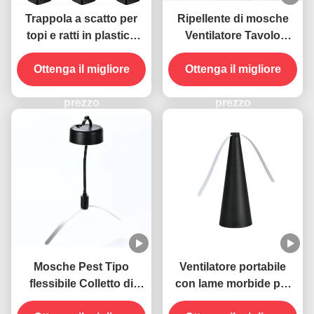
Trappola a scatto per
Ripellente di mosche
topi e ratti in plastica
Ventilatore Tavolo
resistente
portatile Tenere le
Ottenga il migliore
mosche lontano con
Ottenga il migliore
lame morbide Materiale
prezzo
ABS PET
prezzo
Mosche Pest Tipo
Ventilatore portabile
flessibile Colletto di
con lame morbide per
gallina USB Azionato
allontanare le mosche