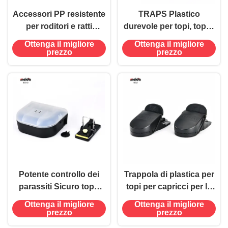
Accessori PP resistente
TRAPS Plastico
per roditori e ratti
durevole per topi, topi e
Stazione di esche per
ratti
Ottenga il migliore
Ottenga il migliore
topi e topi Scatola di
prezzo
prezzo
trappola con chiave
Potente controllo dei
Trappola di plastica per
parassiti Sicuro topo
topi per capricci per la
topi topo stazione di
casa
Ottenga il migliore
Ottenga il migliore
esca trappola cassetta
prezzo
prezzo
catturatore