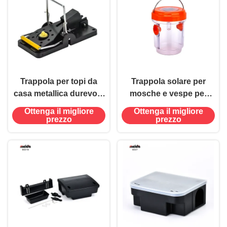
Trappola per topi da
Trappola solare per
casa metallica durevole
mosche e vespe per
per la pulizia e la
uso commerciale
Ottenga il migliore
Ottenga il migliore
manutenzione
all'aperto
prezzo
prezzo