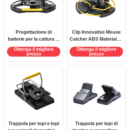
Progettazione di
Clip Innovative Mouse
batterie per la cattura di
Catcher ABS Materiale 0
topi
Capacità di controllo
Ottenga il migliore
Ottenga il migliore
efficace
prezzo
prezzo
Trappola per topi e topi
Trappola per topi di