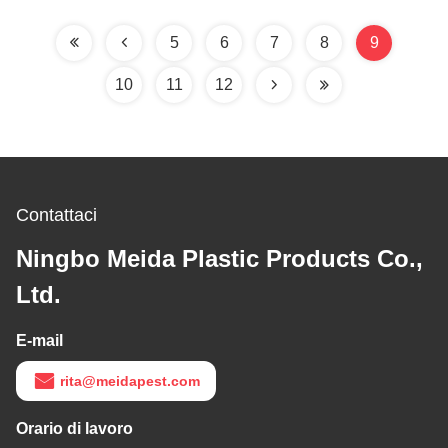
15*11.5*6.5cm
5
6
7
8
9
10
11
12
Contattaci
Ningbo Meida Plastic Products Co.,
Ltd.
E-mail
rita@meidapest.com
Orario di lavoro