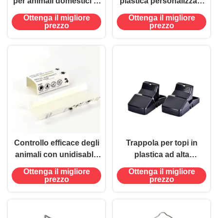
per animali domestici in
plastica personalizzata
acciaio ABS per
La soluzione definitiva
Ottenga il migliore
Ottenga il migliore
combattere i parassiti
per l' infestazione da
prezzo
prezzo
roditori
Controllo efficace degli
Trappola per topi in
animali con unidisable
plastica ad alta
mouse Insecto Colla
sensibilità con 50
Ottenga il migliore
Ottenga il migliore
Trap trap catcher Pad
capienza 20 metri
prezzo
prezzo
adesivo
quadrati Area
applicabile